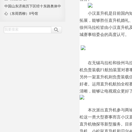
中国山东济南历下区经十东路奥体中
小汉直升机是目前国内知名
心（东荷西柳）8号馆
拓展，能够胜任直升机婚礼
徐州马拉松皆由小汉直升机
城赛事组委会的高度认可。
在无锡马拉松和徐州马拉松
机负责装载F1航拍装置对赛
另外一架直升机则负责装载
好者。运用直升机航拍全程
清晰，能够让电视观众更好
本次派出直升机参与两城马
松这一类大型赛事而言小汉
直升机物探等新型服务。目前
升机、小松鼠直升机和贝尔4