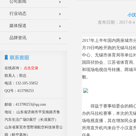
公司新闻
行业动态
小汉
发布日期：2017-8
媒体报道
品牌资讯
2017年上半年国内两座城
月19日鸣枪开跑的无锡马
中心、无锡市体育局等单位对
国田径协会、江苏省体育局
在线咨询：
点击交谈
和现场电视信号转播。两城
联系人：郭总
貌。
电话：132-105-35852
QQ号：413799253
邮箱：413799253@qq.com
得益于赛事组委会的精心筹
地址： 山东省济南市平安南路齐鲁
办的马拉松赛事，本次的无
汽车生活广场D展厅（长清展厅）
场电视直播，其在增加民众
山东省莱芜市雪野湖航空科技体育公
所用直升机均来自于小汉直
园（航空基地）
任务。