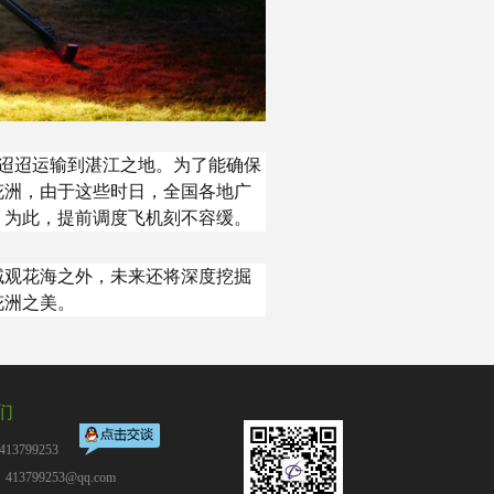
里迢迢运输到湛江之地。为了能确保
花洲，由于这些时日，全国各地广
，为此，提前调度飞机刻不容缓。
域观花海之外，未来还将深度挖掘
花洲之美。
们
13799253
13799253@qq.com