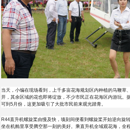
当天，小编在现场看到，上千多亩花海规划区内种植的马鞭草、
开，其余区域的花也即将绽放，不少市民正在花海区内游玩。
可到5月份，这更加吸引了大批市民前来观光踏青。
R44直升机螺旋桨由慢及快，顷刻间便看到螺旋桨开始逆向旋
坐在机舱里享受腾空那一刻的美好。乘直升机全域观花海，全程约