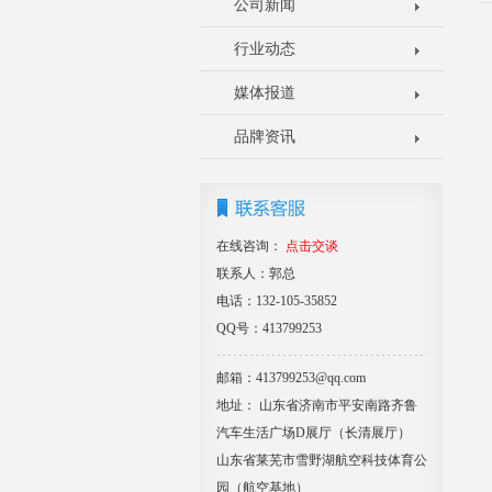
公司新闻
行业动态
媒体报道
品牌资讯
在线咨询：
点击交谈
联系人：郭总
电话：132-105-35852
QQ号：413799253
邮箱：413799253@qq.com
地址： 山东省济南市平安南路齐鲁
汽车生活广场D展厅（长清展厅）
山东省莱芜市雪野湖航空科技体育公
园（航空基地）