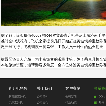
据了解，该架价值400万的R44罗宾逊直升机是从山东济南千
准时空中观花海，飞机之家提前几日开始赶往黄坡镇德宝枚陈
泛开展飞行，飞机调度一度紧张，工作人员一时忙的热火朝天
据景区负责人介绍，为丰富游客的观赏体验，除了乘直升机全
本地旅游资源，邀请游客多角度、全方位体验黄坡镇德宝枚陈
直升机销售
关于我们
客户案例
联系我
罗宾逊直升机
公司简介
公司新闻
QQ：4
贝尔直升机
公司文化
行业动态
邮件：4