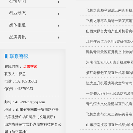
公司新闻
飞机之家顺利完成云南直升机
行业动态
飞机之家再次购进一架罗宾逊R
媒体报道
山西太原富力地产直升机看房
品牌资讯
江苏连云港万达租2架价值30
潍坊青州景区直升机空中游览
河南信阳租400万直升机空中
在线咨询：
点击交谈
酒厂老板包了架直升机带400
联系人：郭总
电话：132-105-35852
恒大直升机看房再次空降青岛3
QQ号：413799253
一架400万直升机紧急防治济
邮箱：413799253@qq.com
青岛恒大文化旅游城直升机看
地址： 山东省济南市平安南路齐鲁
飞机之家与北京二锅头跨界在
汽车生活广场D展厅（长清展厅）
山东省莱芜市雪野湖航空科技体育公
山东济南接亲用直升机结婚1小
园（航空基地）