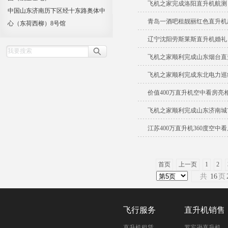
飞机之家完成洛阳直升机航测
中国山东济南历下区经十东路奥体中
青岛一酒吧租靓丽红色直升机
心（东荷西柳）8号馆
辽宁沈阳劳斯莱斯直升机婚礼
飞机之家顺利完成山东烟台直
飞机之家顺利完成东北电力巡线
价值400万直升机空中看房亮
飞机之家顺利完成山东济南城
江苏400万直升机360度空中
首页
上一页
1
2
共
16
页
飞行服务
直升机销售
直升机租赁
罗宾逊直升机