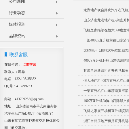
公司新闻
龙湖地产联合路虎汽车在飞机
行业动态
山东济南龙湖地产租2架直升
媒体报道
飞机之家继续在恒大360度空
品牌资讯
一架400万直升机前往山东济
太酷啦开飞机吃火锅吃出励志
400万直升机赶往山东德州防
在线咨询：
点击交谈
甘肃兰州新郎租直升机飞越黄
联系人：郭总
电话：132-105-35852
恒大地产租400万直升机在山
QQ号：413799253
一架直升机在山东济南黄河沿
邮箱：413799253@qq.com
400万直升机助阵山西陈醋文
地址： 山东省济南市平安南路齐鲁
飞机之家展开杨树直升机喷洒
汽车生活广场D展厅（长清展厅）
山东省莱芜市雪野湖航空科技体育公
浙江台州房地产租赁直升机进
园（航空基地）