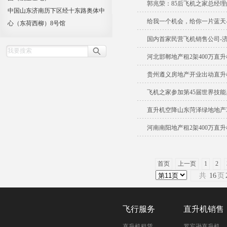
郭兆荣：85后飞机之家总经
中国山东济南历下区经十东路奥体中
给我一个机会，给你一片蓝天-
心（东荷西柳）8号馆
国内首家民营飞机销售公司-
河北邯郸地产租2架400万直
贵州遵义房地产开业出动直升机
飞机之家参加第45届世界技
直升机空降山东菏泽绿地地产3
河南南阳地产租2架400万直
首页
上一页
1
2
共
16
页
飞行服务
直升机销售
直升机租赁
罗宾逊直升机