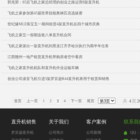
郭兆荣：85后飞机之家总经理的创业之路运营8架直升机
飞机之家参加第45届世界技能奥林匹克选拔赛
世纪缘MLE珠宝五一期间租赁4架直升机在四个城市庆典
飞机之家五一假期连签八单直升机合同
飞机之家派出一架直升机到黑龙江齐齐哈尔执行为期半年任务
江西赣州一地产租赁直升机带购房者空中看房
飞机之家直升机机队和直升机作业运输车辆
创业公司凌音飞机引进3架罗宾逊R44直升机将用于租赁和销售
首页
上一页
1
2
3
4
下一页
尾页
共
4
页
2
直升机销售
关于我们
客户案例
联系我
罗宾逊直升机
公司简介
公司新闻
QQ：4