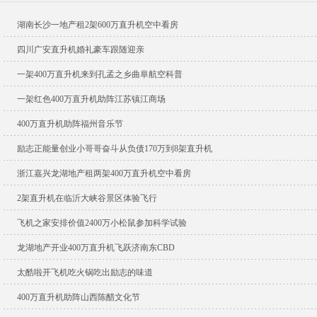
湖南长沙一地产租2架600万直升机空中看房
四川广安直升机婚礼豪车跟随迎亲
一架400万直升机来到孔孟之乡曲阜航空科普
一架红色400万直升机助阵江苏镇江商场
400万直升机助阵福州音乐节
励志正能量创业小哥哥奋斗从负债170万到8架直升机
浙江嘉兴龙湖地产租两架400万直升机空中看房
2架直升机在临沂大峡谷景区体验飞行
飞机之家安排价值2400万小松鼠参加科学试验
龙湖地产开业400万直升机飞跃济南东CBD
太酷啦开飞机吃火锅吃出励志的味道
400万直升机助阵山西陈醋文化节