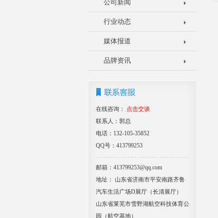
公司新闻
行业动态
媒体报道
品牌资讯
在线咨询：
点击交谈
联系人：郭总
电话：132-105-35852
QQ号：413799253
邮箱：413799253@qq.com
地址： 山东省济南市平安南路齐鲁
汽车生活广场D展厅（长清展厅）
山东省莱芜市雪野湖航空科技体育公
园（航空基地）